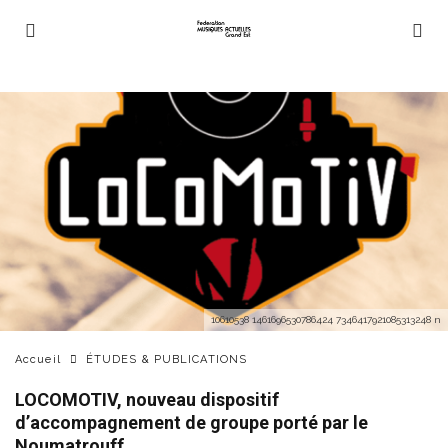
10610538 1461696530786424 7346417921085313248 n
Accueil
ÉTUDES & PUBLICATIONS
LOCOMOTIV, nouveau dispositif
d’accompagnement de groupe porté par le
Noumatrouff