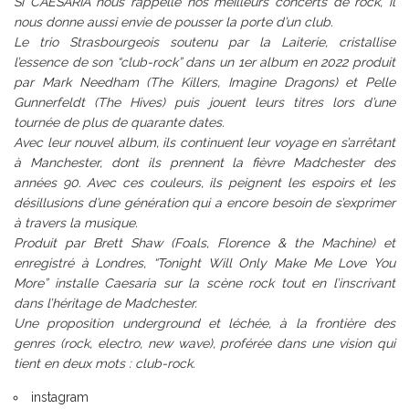
Si CAESARIA nous rappelle nos meilleurs concerts de rock, il
nous donne aussi envie de pousser la porte d’un club.
Le trio Strasbourgeois soutenu par la Laiterie, cristallise
l’essence de son “club-rock” dans un 1er album en 2022 produit
par Mark Needham (The Killers, Imagine Dragons) et Pelle
Gunnerfeldt (The Hives) puis jouent leurs titres lors d’une
tournée de plus de quarante dates.
Avec leur nouvel album, ils continuent leur voyage en s’arrêtant
à Manchester, dont ils prennent la fièvre Madchester des
années 90. Avec ces couleurs, ils peignent les espoirs et les
désillusions d’une génération qui a encore besoin de s’exprimer
à travers la musique.
Produit par Brett Shaw (Foals, Florence & the Machine) et
enregistré à Londres, “Tonight Will Only Make Me Love You
More” installe Caesaria sur la scène rock tout en l’inscrivant
dans l’héritage de Madchester.
Une proposition underground et léchée, à la frontière des
genres (rock, electro, new wave), proférée dans une vision qui
tient en deux mots : club-rock.
instagram