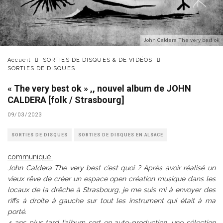
John Caldera The very best ok
Accueil
SORTIES DE DISQUES & DE VIDÉOS
SORTIES DE DISQUES
« The very best ok » ,, nouvel album de JOHN
CALDERA [folk / Strasbourg]
09/03/2023
SORTIES DE DISQUES
SORTIES DE DISQUES EN ALSACE
communiqué
John Caldera The very best c’est quoi ? Après avoir réalisé un
vieux rêve de créer un espace open création musique dans les
locaux de la drêche à Strasbourg, je me suis mi à envoyer des
riffs à droite à gauche sur tout les instrument qui était à ma
porté.
4 ans plus tard l’album sort en auto-production, une sélection