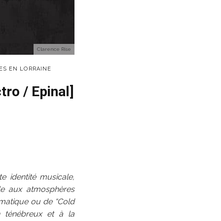
Clarence Rise
ES EN LORRAINE
ro / Epinal]
e identité musicale,
êle aux atmosphères
ématique ou de “Cold
n ténébreux et à la