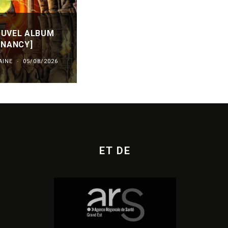
OUVEL ALBUM
« ANTIHEROES » NOUVEL EP DE
 NANCY]
MILITA.AUDE [HARDTECHNO / M
AINE
·
05/08/2026
SORTIES DE DISQUES EN LORRAINE
·
01/
ET DE