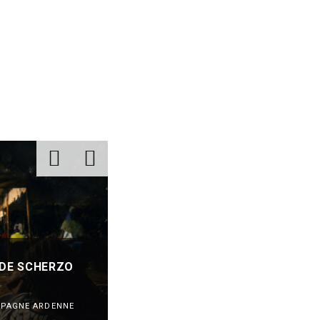
 DE SCHERZO
« CRUCIAL RIDDIM », NOUVEL EP
KING DUBBERS [DUB / REIMS]
MPAGNE ARDENNE
SORTIES DE DISQUES EN CHAMPAGNE AR
·
31/05/2026