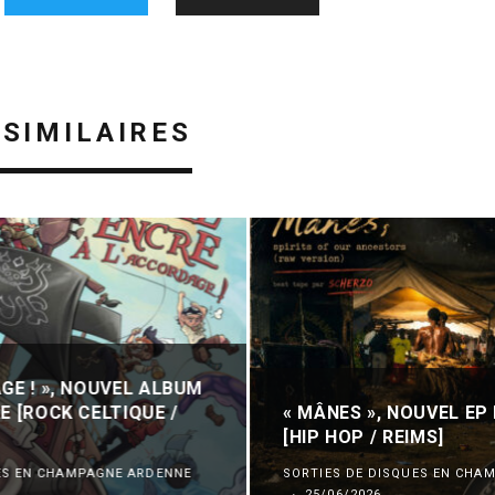
 SIMILAIRES
GE ! », NOUVEL ALBUM
E [ROCK CELTIQUE /
« MÂNES », NOUVEL EP
[HIP HOP / REIMS]
ES EN CHAMPAGNE ARDENNE
SORTIES DE DISQUES EN CHA
·
25/06/2026