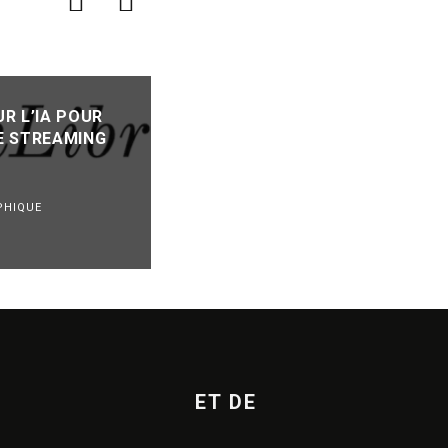
FRAGILISÉS PAR LES ALÉAS
R L’IA POUR
CLIMATIQUES ET LES DIFFICULT
E STREAMING
BUDGÉTAIRES, DES FESTIVALS
MUSICAUX DIVERSIFIENT LEURS
ACTIVITÉS POUR TENIR
PHIQUE
FESTIVALS
REVUE DE PRESSE
·
08/08/2
ET DE