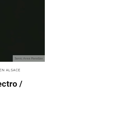
Sonic Area Parallax
 EN ALSACE
ctro /