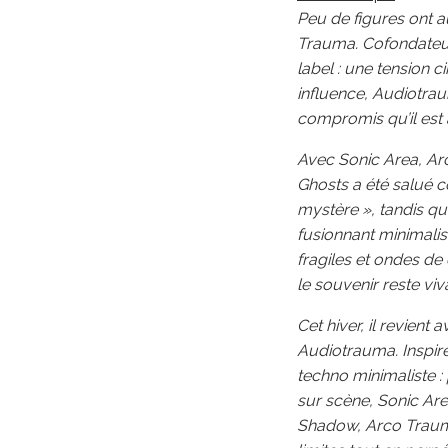
Peu de figures ont a
Trauma. Cofondateur 
label : une tension
influence, Audiotra
compromis qu’il est 
Avec Sonic Area, Ar
Ghosts a été salué 
mystère », tandis q
fusionnant minimali
fragiles et ondes de
le souvenir reste viv
Cet hiver, il revien
Audiotrauma. Inspir
techno minimaliste : 
sur scène, Sonic Are
Shadow, Arco Trauma 