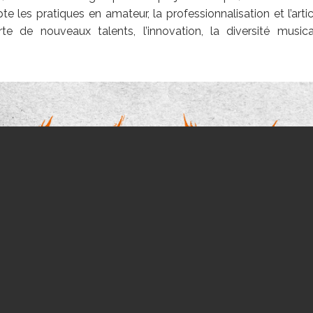
e les pratiques en amateur, la professionnalisation et l’art
te de nouveaux talents, l’innovation, la diversité musica