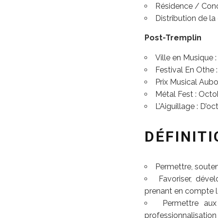
Résidence / Conc
Distribution de l
Post-Tremplin
Ville en Musique :
Festival En Othe
Prix Musical Aub
Métal Fest : Oct
L’Aiguillage : D’
DÉFINIT
Permettre, souten
Favoriser, déve
prenant en compte la
Permettre au
professionnalisation 