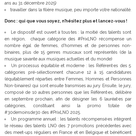
ans au 31 décembre 2025)
travailler dans la filière musique, peu importe votre nationalité.
Donc : qui que vous soyez, n’hésitez plus et
lancez-vous !
Le dispositif est ouvert à tous·tes : la moitié des talents sont
en région, chaque catégorie des #PrixLNO récompense un
nombre égal de femmes, d’hommes et de personnes non-
binaires, plus de 15 genres musicaux sont représentés (de la
musique savante aux musiques actuelles et du monde)
Un processus équitable et moderne : les Référent·es des 5
catégories pré-sélectionnent chacun·e 12 à 15 candidatures
(équitablement réparties entre Femmes, Hommes et Personnes
Non-binaires) qui sont ensuite transmises au jury. Ensuite, le jury,
composé de 10 autres personnes que les Référent·es, délibère
en septembre prochain, afin de désigner les 6 lauréat·es par
catégories, constituant ainsi la promo totale de
#30demoinsde30 des #PrixLNO 2025.
Un programme annuel : les talents récompensé·es intègrent
le réseau des talents LNO des 7 promotions précédentes avec
des meet-ups réguliers en France et en Belgique et bénéficient