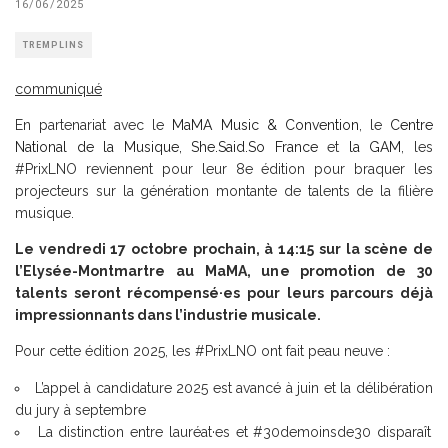
16/06/2025
TREMPLINS
communiqué
En partenariat avec le
MaMA Music & Convention
, le
Centre
National de la Musique
,
She.Said.So France
et
la GAM
, les
#PrixLNO reviennent pour leur 8e édition pour braquer les
projecteurs sur la génération montante de talents de la filière
musique.
Le vendredi 17 octobre prochain, à 14:15 sur la scène de
l’Elysée-Montmartre au MaMA, une promotion de 30
talents seront récompensé·es pour leurs parcours déjà
impressionnants dans l’industrie musicale.
Pour cette édition 2025, les #PrixLNO ont fait peau neuve :
L’appel à candidature 2025 est avancé à juin et la délibération
du jury à septembre
La distinction entre lauréat·es et #30demoinsde30 disparaît