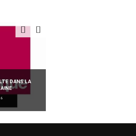
OLTE DANS LA
OREILLE ABSOLUE : DÉMÊLER LE
AINE
DU FAUX !
26
REVUE DE PRESSE
·
06/08/2026