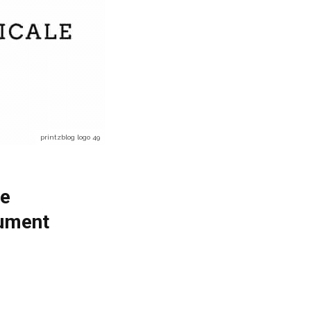
printzblog logo 49
de
rument