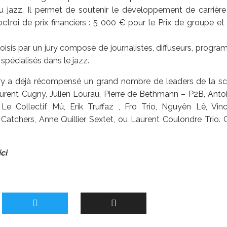
u jazz. Il permet de soutenir le développement de carrière
’octroi de prix financiers : 5 000 € pour le Prix de groupe et
oisis par un jury composé de journalistes, diffuseurs, progr
spécialisés dans le jazz.
ury a déjà récompensé un grand nombre de leaders de la sc
urent Cugny, Julien Lourau, Pierre de Bethmann – P2B, Antoin
e Collectif Mû, Erik Truffaz , Fro Trio, Nguyên Lê, Vince
tchers, Anne Quillier Sextet, ou Laurent Coulondre Trio. C
ci