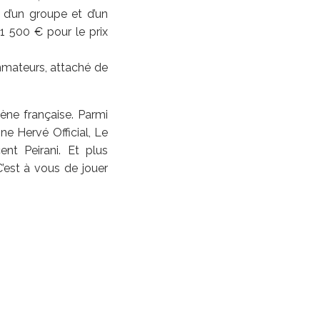
 d’un groupe et d’un
 1 500 € pour le prix
ammateurs, attaché de
ène française. Parmi
e Hervé Official, Le
nt Peirani. Et plus
’est à vous de jouer