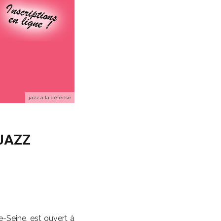
jazz a la defense
 JAZZ
-Seine, est ouvert à