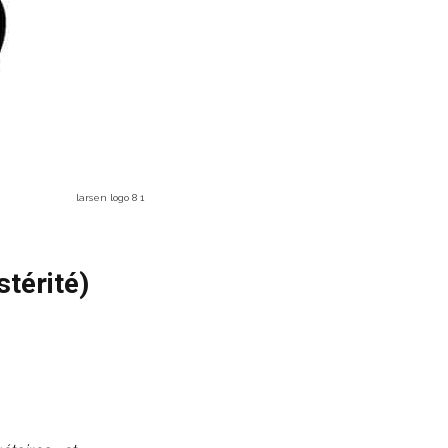
larsen logo 8 1
térité)