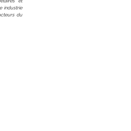
taires et
e industrie
 acteurs du