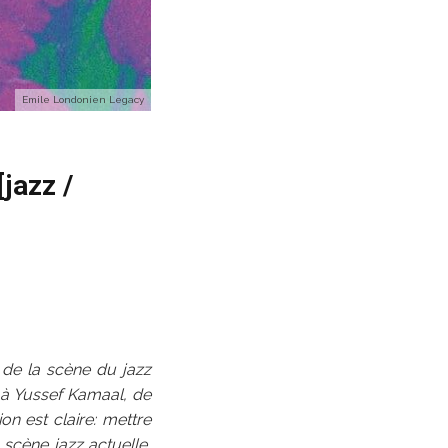
Emile Londonien Legacy
jazz /
 de la scène du jazz
 à Yussef Kamaal, de
n est claire: mettre
 scène jazz actuelle,