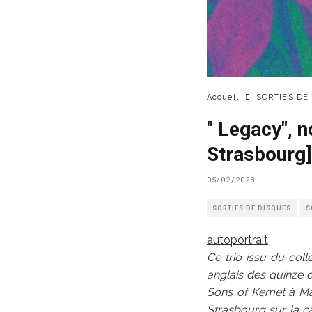
Accueil
SORTIES DE
" Legacy", 
Strasbourg]
05/02/2023
SORTIES DE DISQUES
S
autoportrait
Ce trio issu du col
anglais des quinze 
Sons of Kemet à Mar
Strasbourg sur la ca