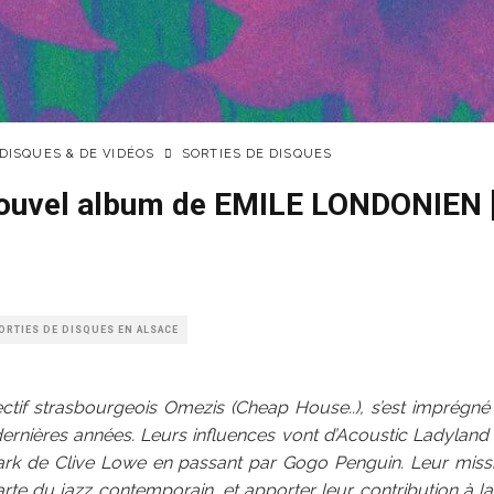
 DISQUES & DE VIDÉOS
SORTIES DE DISQUES
nouvel album de EMILE LONDONIEN [
ORTIES DE DISQUES EN ALSACE
lectif strasbourgeois Omezis (Cheap House..), s’est imprégné
dernières années. Leurs influences vont d’Acoustic Ladyland
k de Clive Lowe en passant par Gogo Penguin. Leur missio
rte du jazz contemporain, et apporter leur contribution à la