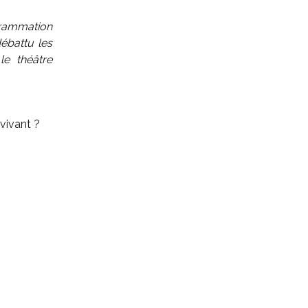
grammation
débattu les
le théâtre
vivant ?