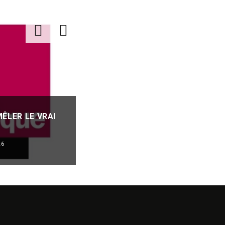
FESTIVALS DE L’ÉTÉ : MALGRÉ L
MÊLER LE VRAI
ALÉAS, ILS RÉSISTENT ENCORE,
JUSQU’À QUAND ?
26
FESTIVALS
REVUE DE PRESSE
·
06/08/2