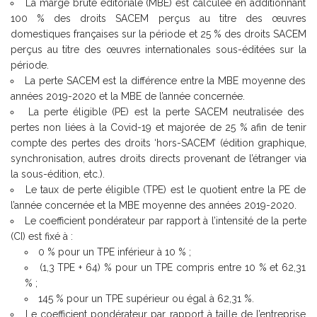
La marge brute éditoriale (MBE) est calculée en additionnant
100 % des droits SACEM perçus au titre des œuvres
domestiques françaises sur la période et 25 % des droits SACEM
perçus au titre des œuvres internationales sous-éditées sur la
période.
La perte SACEM est la différence entre la MBE moyenne des
années 2019-2020 et la MBE de l’année concernée.
La perte éligible (PE) est la perte SACEM neutralisée des
pertes non liées à la Covid-19 et majorée de 25 % afin de tenir
compte des pertes des droits ‘hors-SACEM’ (édition graphique,
synchronisation, autres droits directs provenant de l’étranger via
la sous-édition, etc.).
Le taux de perte éligible (TPE) est le quotient entre la PE de
l’année concernée et la MBE moyenne des années 2019-2020.
Le coefficient pondérateur par rapport à l’intensité de la perte
(CI) est fixé à :
0 % pour un TPE inférieur à 10 % ;
(1,3 TPE + 64) % pour un TPE compris entre 10 % et 62,31
% ;
145 % pour un TPE supérieur ou égal à 62,31 %.
Le coefficient pondérateur par rapport à taille de l’entreprise