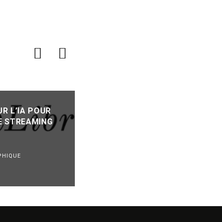
FRAGILISÉS PAR LES ALÉAS
R L’IA POUR
CLIMATIQUES ET LES DIFFICULT
E STREAMING
BUDGÉTAIRES, DES FESTIVALS
MUSICAUX DIVERSIFIENT LEURS
ACTIVITÉS POUR TENIR
PHIQUE
FESTIVALS
REVUE DE PRESSE
·
08/08/2