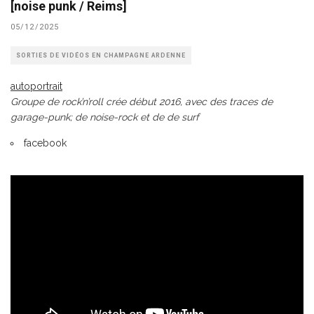
[noise punk / Reims]
05/12/2025
SORTIES DE VIDÉOS EN CHAMPAGNE ARDENNE
autoportrait
Groupe de rock’n’roll crée début 2016, avec des traces de
garage-punk; de noise-rock et de de surf
facebook