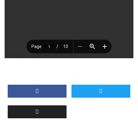
Télécharger [857.97 KB]