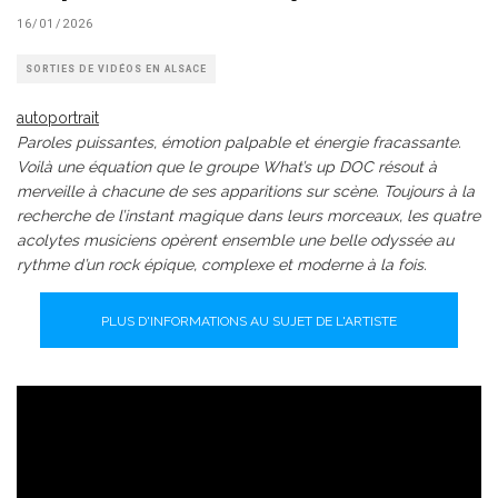
16/01/2026
SORTIES DE VIDÉOS EN ALSACE
autoportrait
Paroles puissantes, émotion palpable et énergie fracassante.
Voilà une équation que le groupe What’s up DOC résout à
merveille à chacune de ses apparitions sur scène. Toujours à la
recherche de l’instant magique dans leurs morceaux, les quatre
acolytes musiciens opèrent ensemble une belle odyssée au
rythme d’un rock épique, complexe et moderne à la fois.
PLUS D'INFORMATIONS AU SUJET DE L'ARTISTE