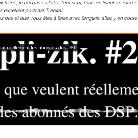
ait franc, je n’ai pas eu l’idée tout seul, mais en lisant un mémo
 excellent podcast Trapital.
 pas et que vous êtes à l’aise avec l’anglais, allez y en coura