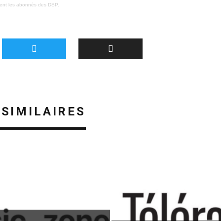
ment les abonnés des DSP.
 SIMILAIRES