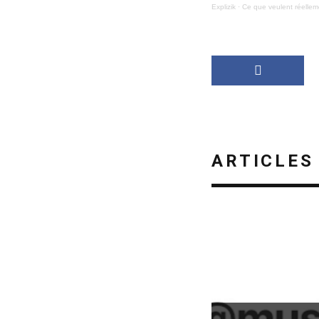
Explizik
·
Ce que veulent réelle
ARTICLES