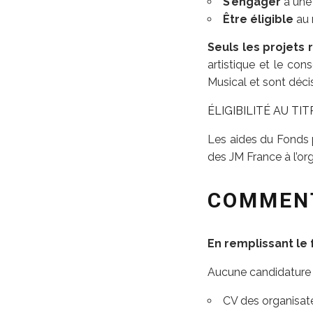
S’engager
à une 
Être éligible
au 
Seuls les projets
artistique et le cons
Musical et sont décis
ÉLIGIBILITÉ AU TI
Les aides du Fonds p
des JM France à l’or
COMMEN
En remplissant le
Aucune candidature 
CV des organisate