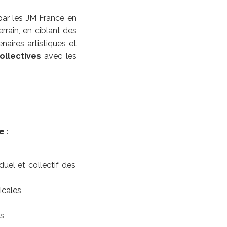
par les JM France en
errain, en ciblant des
naires artistiques et
ollectives
avec les
e
:
uel et collectif des
icales
es