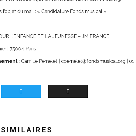
l’objet du mail : « Candidature Fonds musical »
UR L’ENFANCE ET LA JEUNESSE – JM FRANCE
nier | 75004 Paris
gnement
: Camille Pernelet |
cpernelet@fondsmusical.org
| 01
 SIMILAIRES