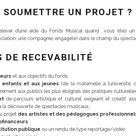
T SOUMETTRE UN PROJET ?
relever d’une aide du Fonds Musical quand vous êtes un a
sociation, une compagnie, engagé(e) dans le champ du spectac
S DE RECEVABILITÉ
leurs
et aux objectifs du fonds
x enfants et aux jeunes
(de la maternelle à l’université
ièrement aux publics les plus éloignés des pratiques culturelle
jet
de parcours artistique et culturel, exigeant et créatif, a
 la découverte de spectacles musicaux.
u projet
des artistes et des pédagogues professionnel
ofinanceurs
titution publique
ou un rendu de type reportage/vidéo