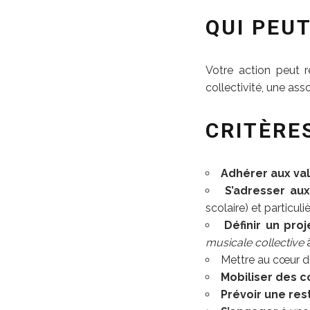
QUI PEU
Votre action peut 
collectivité, une as
CRITÈRE
Adhérer aux va
S’adresser au
scolaire) et particul
Définir un pro
musicale collective
à
Mettre au cœur d
Mobiliser des c
Prévoir une res