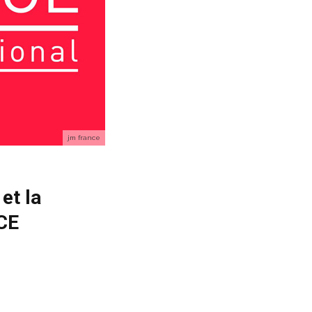
jm france
et la
CE