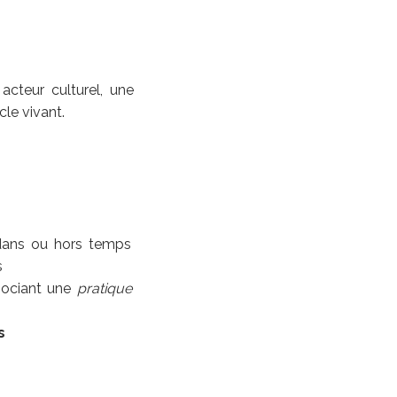
cteur culturel, une
le vivant.
, dans ou hors temps
s
ssociant une
pratique
s