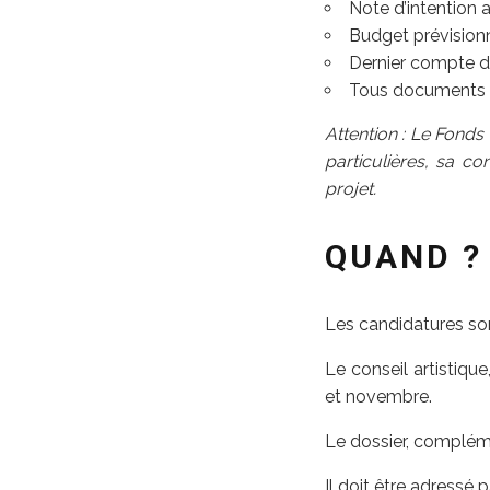
Note d’intention a
Budget prévisionn
Dernier compte de
Tous documents ou
Attention : Le Fonds
particulières, sa c
projet.
QUAND ?
Les candidatures son
Le conseil artistique
et novembre.
Le dossier, complém
Il doit être adressé