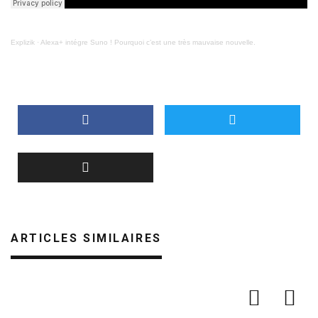
Explizik
·
Alexa+ intégre Suno ! Pourquoi c’est une très mauvaise nouvelle.
ARTICLES SIMILAIRES