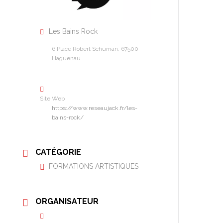
Les Bains Rock
6 Place Robert Schuman, 67500
Haguenau
Site Web
https://www.reseaujack.fr/les-
bains-rock/
CATÉGORIE
FORMATIONS ARTISTIQUES
ORGANISATEUR